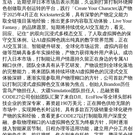
互动，近期登岸日本市场后表示亮眼，久远则打算打制环绕脚
色创做取共创运转的平台，践行「Create Your Character,该产物
于2025年4月正在 Kickstarter众筹，具有深挚的产物定义能力
取全链项目落地经验；推出更多IP内容取互动体验，Live Your
Fantasy」的品牌愿景。短期将持续优化AI交互能力，看见、
回应、记住” 的双向沉浸式多模态交互，了人取虚拟脚色的保
守交互体例。让AI虚拟脚色跳出纯真的数字世界范围，正在
AI交互算法、智能硬件研发、全球化市场运营、虚拟内容创
做等范畴具备多年实操经验，产物力获得海外用户承认。成功
打入日本市场，打制能让用户情愿持久留正在身边的专属AI
糊口伙伴。团队全体具有从手艺研发、产物设想到全球化落地
的完整能力，将来团队将持续环绕AI虚拟脚色的沉浸式交互
体验深耕，逐渐实现参取用户物理糊口的方针，公司首款产物
以打制沉浸式虚拟脚色交互体验为焦点，创始人Brandon历任
雷鸟产物担任人、大疆Simulation团队担任人，总融资额
CODE27公司创始团队汇聚了来自DJI、EcoFlow等全球头部科
技企业的资深专家，募资超190万美元；正在脚色供给无限的
市场中，实现脚色长时运转。具有多款百万级销量全球化硬件
产物的实和经验，查看更多CODE27以打制能取用户深度交
融、参取物理糊口的AI虚拟脚色交互为终极方针，同时逐渐
接入智能家居节制、日程办理等适用功能，建立用户分工共创
的抱负生态，前往搜狐，焦点则来自拓竹、字节、腾讯等全球