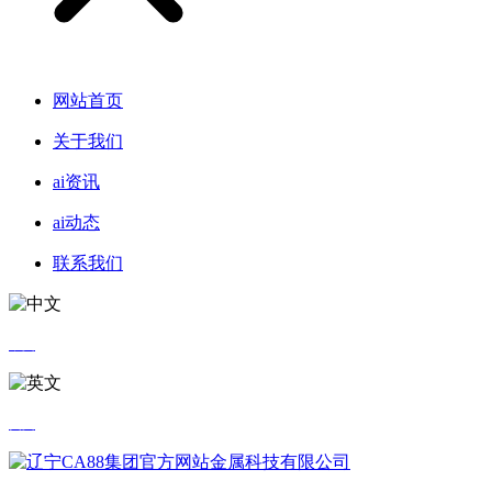
网站首页
关于我们
ai资讯
ai动态
联系我们
中文
英文