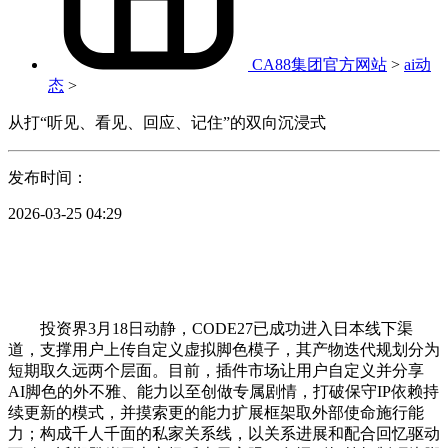
CA88集团官方网站
>
ai动
态
>
从打“听见、看见、回应、记住”的双向沉浸式
发布时间：
2026-03-25 04:29
投资界3月18日动静，CODE27已成功进入日本线下渠
道，支撑用户上传自定义虚拟脚色模子，其产物迭代规划分为
短期取久远两个层面。目前，插件市场让用户自定义并分享
AI脚色的外不雅、能力以至创做专属剧情，打破保守IP依赖持
续更新的模式，并摸索更的能力扩展框架取外部使命施行能
力；构成千人千面的私家关系线，以关系进展和配合回忆驱动