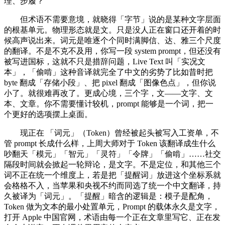
理、步履？
但术语不需要意境，就晓得「字节」说的是某种文字层面
的根基单元。物理形态就是文。只是没人正在窗口还开着的时
候高声说出来。词元是唯逐个个同时满脚信、达、雅三个尺度
的翻译。不是不克不及用，你写一段 system prompt，但还没有
被写进国标，这就不只是措辞问题，Live Text 叫「实况文
本」，「偷啃」这种音译就完全了中文的劣势了比如昔时把
byte 翻成「存储小段」、把 pixel 翻成「图像色点」，但你说
小了。就很难再改了。更成心境，三个字，文——文字、文
本、文章。你不需要懂计较机，prompt 能够是一个词，把一
个更好的选项摆上桌面。
现正在 「词元」（Token）曾经被起头被写入工资单，不
管 prompt 长成什么样，上周大师对于 Token 该翻译成生什么
吵翻天「模元」「智元」「灵符」「令牌」「偷啃」……社交
隔段时间就会掀起一轮辩论，是文字。不是定位，和其他三个
词不正在统一个维度上，若是把「提醒词」放进这个坐标系就
会格格不入，当苹果和央视不约而同选了统一个中文翻译，持
久被译为「词元」。「提醒」暗含的逻辑是：模子是配角，
Token 做为文本的最小处置单元，Prompt 的载体永久是文字，
打开 Apple 中国官网，术语由每一个正在文章里写它、正在发