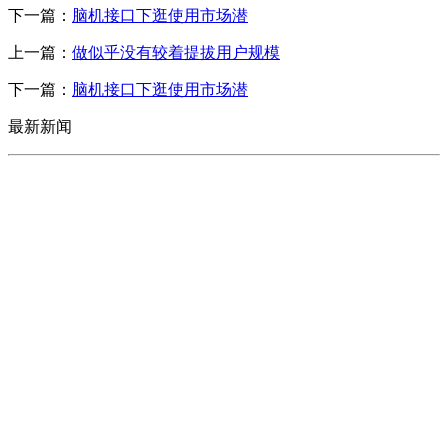
下一篇：
脑机接口下逛使用市场潜
上一篇：
做似乎没有较着提拔用户规模
下一篇：
脑机接口下逛使用市场潜
最新新闻
CONTACT US
联系我们
名称：辽宁CA88集团官方网站金属科技有限公司
地址：朝阳市朝阳县柳城经济开发区有色金属工业园