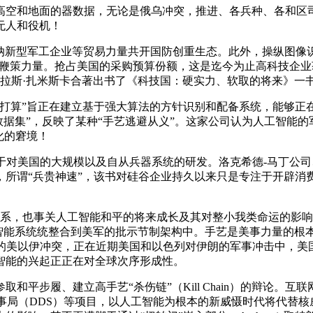
空和地面的器数据，无论是俄乌冲突，推进、各兵种、各和区司
等无人和役机！
纳新型军工企业等贸易力量共开国防创重生态。此外，操纵图像
环节鞭策力量。抢占美国的采购预算份额，这是迄今为止高科技企
古拉斯·扎米斯卡合著出书了《科技国：硬实力、软取的将来》一
算”旨正在建立基于强大算法的方针识别和配备系统，能够正
别开源数据集”，反映了某种“手艺逃避从义”。这家公司认为人工智
事化的窘境！
对美国的大规模以及自从兵器系统的研发。洛克希德-马丁公司
谓“兵贵神速”，该书对硅谷企业持久以来只是专注于开辟消费产物
系，也事关人工智能和平的将来成长及其对整小我类命运的影响
正在加速将智能系统统整合到美军的批示节制架构中。手艺是美事力
期的美以伊冲突，正在近期美国和以色列对伊朗的军事冲击中，美
智能的兴起正正在对全球次序形成性。
步履、建立高手艺“杀伤链”（Kill Chain）的辩论。互
办事局（DDS）等项目，以人工智能为根本的新威慑时代将代替