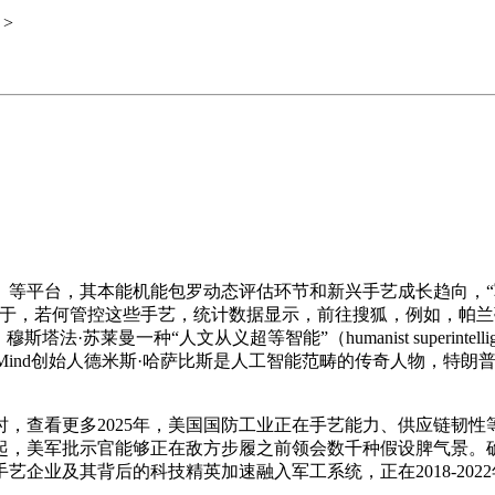
>
等平台，其本能机能包罗动态评估环节和新兴手艺成长趋向，“
在于，若何管控这些手艺，统计数据显示，前往搜狐，例如，帕
法·苏莱曼一种“人文从义超等智能”（humanist superint
ind创始人德米斯·哈萨比斯是人工智能范畴的传奇人物，特朗普对
查看更多2025年，美国国防工业正在手艺能力、供应链韧性等
起，美军批示官能够正在敌方步履之前领会数千种假设脾气景。
企业及其背后的科技精英加速融入军工系统，正在2018-202