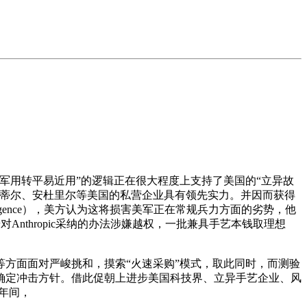
军用转平易近用”的逻辑正在很大程度上支持了美国的“立异故
兰蒂尔、安杜里尔等美国的私营企业具有领先实力。并因而获得
elligence），美方认为这将损害美军正在常规兵力方面的劣势，他
Anthropic采纳的办法涉嫌越权，一批兼具手艺本钱取理想
方面面对严峻挑和，摸索“火速采购”模式，取此同时，而测验
确定冲击方针。借此促朝上进步美国科技界、立异手艺企业、风
2年间，