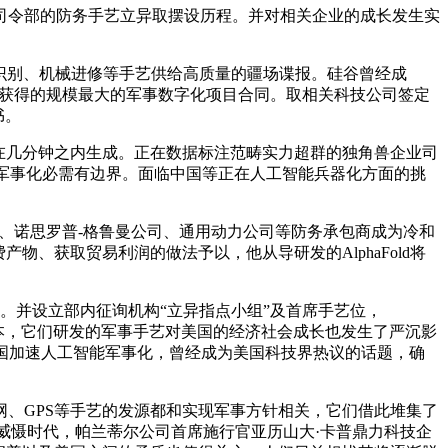
令部的防务手艺立异取摆设历程。并对相关企业的成长发生实
识别、机械进修等手艺供给高质量的疆场谍报。硅谷曾经成
业获得的规模最大的军事数字化项目合同。取相关科技公司签定
书。
在几分钟之内生成。正在数据标注范畴实力超群的独角兽企业司
能的军事化必需有边界。面临中国等正在人工智能兵器化方面的挑
、诺思罗普-格鲁曼公司、通用动力公司等防务承包商成为冷和
、获取贸易利润的做法予以，他从导研发的AlphaFold将
。并设立部内征询机构“立异指点小组”及首席手艺位，
量的根本，它们研发的军事手艺对美国的经济社会成长也发生了严沉影
国加速人工智能军事化，曾经成为美国科技界热议的话题，确
联网、GPS等手艺的发源都和实现军事方针相关，它们借此堆集了
核威慑时代，帕兰蒂尔公司首席施行官亚历山大·卡普鼎力科技企