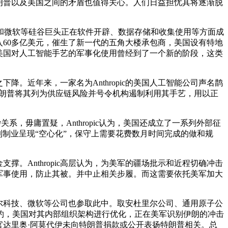
取特朗普以及美国之间的矛盾也值得关心。人们日益担忧其将逐渐脱
微软等硅谷巨头正在软件开辟、数据存储和收集使用等方面成
入60多亿美元，催生了新一代的五角大楼承包商，美国设有特地
美国对人工智能手艺的军事化使用曾经到了一个新的阶段，这类
近年来，一家名为Anthropic的美国人工智能公司声名鹊
及特朗普将其列为供应链风险并号令机构遏制利用其手艺，用以正
，毋庸置疑，Anthropic认为，美国还成立了一系列外部征
美国的制制业呈现“空心化”，保守上需要花费数月时间完成的做和规
Anthropic高层认为，为美军的疆场批示和近程切确冲击
军事使用，防止其被。并中止相关步履。而这需要依托美军加大
尔科技、微软等公司也参取此中。取安杜里尔公司、通用原子公
合约，美国对其内部组织架构进行优化，正在美军识别伊朗的冲击
官达里奥·阿莫代伊未向特朗普捐款或公开表扬特朗普相关。总