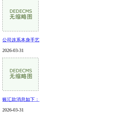
公司连系本身手艺
2026-03-31
账汇款消息如下：
2026-03-31