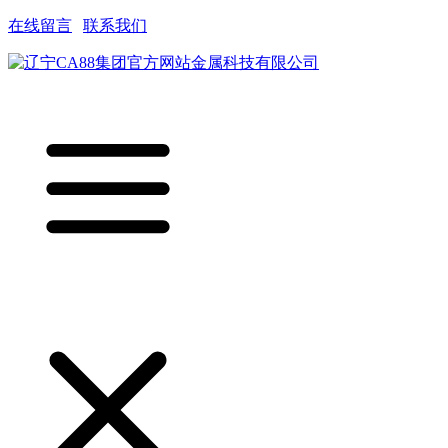
在线留言
|
联系我们