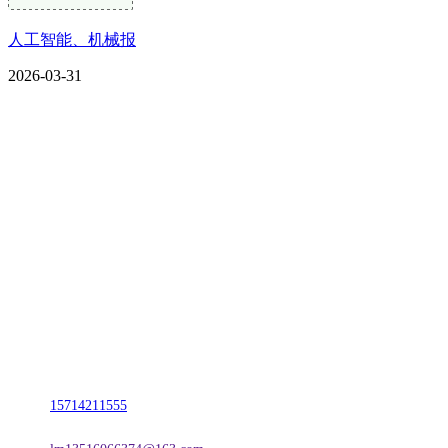
人工智能、机械报
2026-03-31
CONTACT US
联系我们
名称：辽宁CA88集团官方网站金属科技有限公司
地址：朝阳市朝阳县柳城经济开发区有色金属工业园
电话：
15714211555