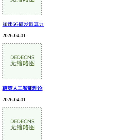
加速6G研发取算力
2026-04-01
鞭策人工智能理论
2026-04-01