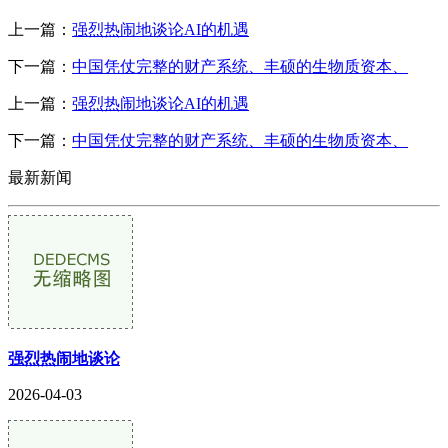
上一篇：
强烈热闹地谈论AI的机遇
下一篇：
中国凭仗完整的财产系统、丰硕的生物质资本、
上一篇：
强烈热闹地谈论AI的机遇
下一篇：
中国凭仗完整的财产系统、丰硕的生物质资本、
最新新闻
强烈热闹地谈论
2026-04-03