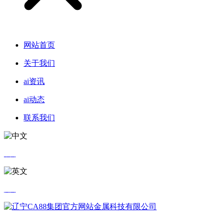
网站首页
关于我们
ai资讯
ai动态
联系我们
中文
英文