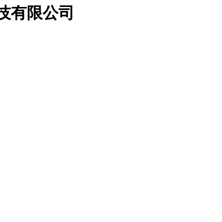
科技有限公司