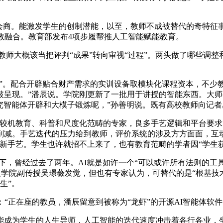
商。能激发学生的创制潜能，以至，教师不成被替代的奇特征
教融合。教育部发布4项步履帮推人工智能赋能教育。
师大概该当把评判“成果”转向审视“过程”。两头做了哪些调整
”。配合开辟贴合财产需求的实训设备取模块化课程资本，不少
破呈现。”潘辰说。学院刚更新了一批用于讲授的智能东西。大
究智能体开辟和大模子锻炼呢，”孙善明说。既有高校教师向记者
机教育、科普和尺度化范畴的专家，良多手艺逻辑和平台要求
步削减。手艺迭代的压力给到教师，评价系统的涉及方方面面，
新手艺。学生也许就招不上来了，也有教育范畴的学者因“学生
，曾经过去了两年。AI就是如许一个“可以或许所有法则的工具”
学院副传授吴璟薇发觉，但也有专家认为，可替代的是“根基技术”
生”。
座的教员，潘辰留意到被称为“龙虾”的开源AI智能体软件“Op
能成为学生的人生导师，人工智能的迭代速度冲击着各行各业，