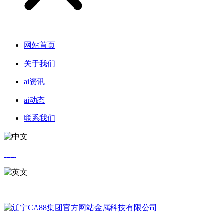
网站首页
关于我们
ai资讯
ai动态
联系我们
中文
英文