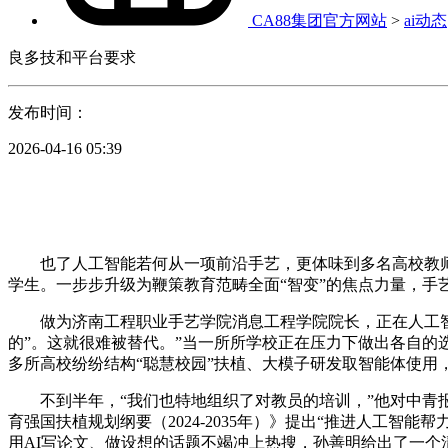
CA88集团官方网站
>
ai动态
良多技和平台要求
发布时间：
2026-04-16 05:39
也了人工智能若何从一项前沿手艺，更体味到多名高校教师面
学生。一步步升级为鞭策教育范畴全面“智变”的焦点力量，手
做为济南工程职业手艺学院消息工程学院院长，正在人工智能
的”。这就很难被替代。”当一所所学校正在压力下做出各自的选
多所高校纷纷结构“聪慧校园”扶植、大模子研发取智能体使用
不到半年，“我们也特地组织了对教员的培训，”他对中青报·
育强国扶植规划纲要（2024-2035年）》提出“推进人工智能
用AI写论文、做设想的话题不竭冲上热搜，孙善明给出了一个