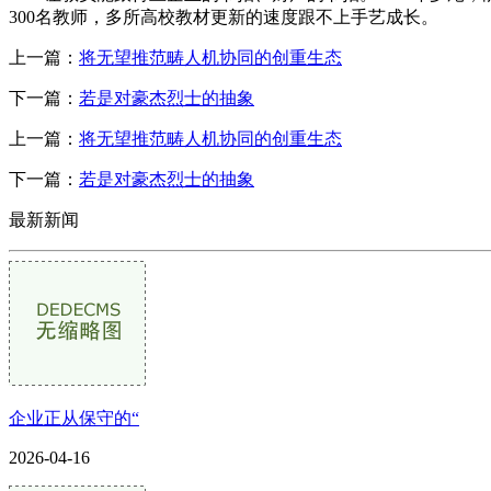
300名教师，多所高校教材更新的速度跟不上手艺成长。
上一篇：
将无望推范畴人机协同的创重生态
下一篇：
若是对豪杰烈士的抽象
上一篇：
将无望推范畴人机协同的创重生态
下一篇：
若是对豪杰烈士的抽象
最新新闻
企业正从保守的“
2026-04-16