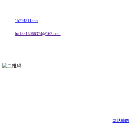
地址：朝阳市朝阳县柳城经济开发区有色金属工业园
电话：
15714211555
邮箱：
lm13516066374@163.com
扫一扫进入手机网站
页面版权归辽宁CA88集团官方网站金属科技有限公司 所有
网站地图
CA88集团官方网站