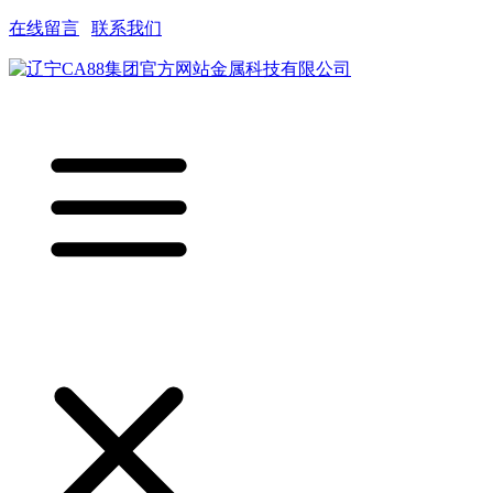
在线留言
|
联系我们