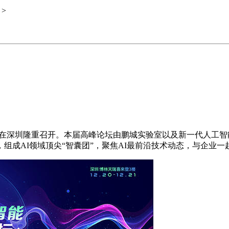
>
-21日在深圳隆重召开。本届高峰论坛由鹏城实验室以及新一代人
成AI领域顶尖“智囊团”，聚焦AI最前沿技术动态，与企业一