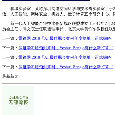
鹏城实验室，又称深圳网络空间科学与技术省实验室，于2017
信、人工智能、网络安全、机器人、量子计算五个研究中心。
新一代人工智能产业技术创新战略联盟成立于2017年7月2
员会主任，高文院士任联盟理事长，北京大学黄铁军教授任联
上一篇：
雷锋网 2019「AI 最佳掘金案例年度榜单」正式揭晓
下一篇：
深度学习瓶颈到来时，Yoshua Bengio有什么新打算（
上一篇：
雷锋网 2019「AI 最佳掘金案例年度榜单」正式揭晓
下一篇：
深度学习瓶颈到来时，Yoshua Bengio有什么新打算（
最新新闻