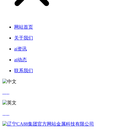
网站首页
关于我们
ai资讯
ai动态
联系我们
中文
英文