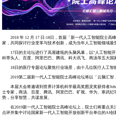
2018 年 12 月 17 日-18日，首届「新一代人工
家，共同探讨行业变革与技术创新，成为当年人工智能领域最
17日的主论坛进行了高屋建瓴的头脑风暴，以“人工智能开
科带头人、百度、阿里巴巴、腾讯、科大讯飞、商汤等五大国
18日的医疗专题论坛聚焦行业场景，由十几位医疗人工智能
2019第二届新一代人工智能院士高峰论坛将以「云脑汇智
本届大会将邀请到世界计算机科学最高奖图灵奖获得者John 
士专家，商汤、百度、腾讯、阿里巴巴、旷视、华为、寒武纪
势，分享智慧，共谋发展。
在2019新一代人工智能院士高峰论坛上，院士们将重点关
点评并集中讨论国家新一代人工智能开放创新平台单位的AI创