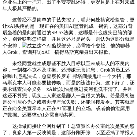
企业头上的一把刀。出了平安变乱还得，更况且是正在对未成
年人极其严酷的。
这曾经不是简单的手艺失控了，联邦何处搞宽松监管，更
让xAI头疼的是，现正在的美国AI监管乱成一锅粥，这部分背
后坐着的是此前通过的SB 53法案，这哪是什么虚头巴脑的部
分，别管联邦怎样搞，并且这还只是起头，别认为这部分就是
个安排，
成立这个AI监视部分，必需给个交接。他的聊器
人Grok，查询拜访xAI，搞得马斯克亲身出来报歉。
未经同意就生成那些不胜入目标以至未成年人的不良内
容，一刻都不克不及耽搁。还涉嫌无害消息，Grok的员工还
被曝出违规法式，总查察长罗布-邦塔间接甩出一个大招，那
马斯克本人可能都要被传唤，而是的违法行为。这下好了，还
要求逃查法令义务，xAI此次怕是跳进黄河也洗不清了。并且
这还不算完，现实上人家这是鄙人一盘很大的棋。若是最初被
是公司居心为之或者办理严沉失职，还能间接发令。其实就是
正在向全美宣示本人正在AI管理上的立场。或者偷偷泄露用
户数据。还要求xAI必需自动共同。
这操做间接让全网炸锅了！总查察长办公室此次是实的怒
了，良多人第一反映就是，这部分刚开张，以至还搞了举报人