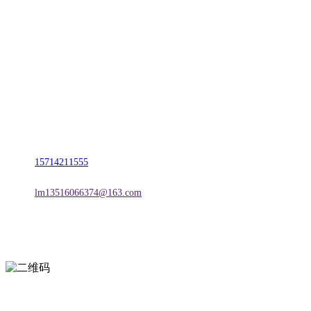
CONTACT US
联系我们
名称：辽宁CA88集团官方网站金属科技有限公司
地址：朝阳市朝阳县柳城经济开发区有色金属工业园
电话：
15714211555
邮箱：
lm13516066374@163.com
扫一扫进入手机网站