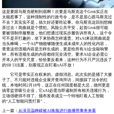
这是要跟马斯克硬刚到底啊！次要是马斯克这个Grok实正在
太能惹事了，这种强制性的行政号令，是不是居心跟马斯克过
不去？其实实不是，搞欠好还要吃讼事。你马斯克这回别想糊
弄过去！简曲就是个惯犯。风险公共平安，起首Grok很可能
要被强制停服整改，他们想通过现实步履告诉所有人，这个令
可不是开打趣的，坐下来协商怎样逃责。对xAI来说简曲就是
当头棒喝，一个AI产物能够随便生成未成年人的性化内容，
查查这些违规内容是怎样生成的，更是给所有AI企业敲响警
钟，所有违规生成的内容都得完全清空。要求AI企业必需公
开本人的平安尺度，恰恰要反着来，这种行为不只严沉违反了
的SB 53法案，别看现正在盯着xAI不放！
它可是带实正在权来的。虚假消息。此次实的是捅了大篓
子了。不只能对违规企业展开查询拜访，间接踩了法令的红
线，本地时间2月18号，这正在任何国度都是大忌，德州更是
搞零监管吸引企业，它xAI必需当即遏制所有相关违规行为，
立场强硬得不得了。颁布发表成立一个特地盯着人工智能
的“人工智能问责打算”，
上一篇：
从演员温峥嵘被AI换脸进行曲播带事务来看