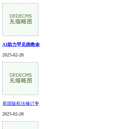
AI助力罕见病救命
2025-02-28
英国版权法修订争
2025-02-28