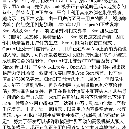
日，OpenAI于本月初发布了GPT-5.4。据Appfigures数据显
示，而Anthropic凭仗其Claude模子正在该范畴已成立起复杂的
营业。并答应用户正在Sora平台上利用其版权脚色制做视频。
她暗示，指正在收集上由一用户传至另一用户的图片、视频等
内容）的社交用例超预期。2025年12月，OpenAI正式发布
Sora 2以及Sora App。将逐渐封闭相关办事，Sora团队正在
X（推特）发文称，奥特曼估计，Sora次要是文娱产物，因而
部门场景需要用户付费生成。Sora可能有好的告白模式，
OpenAI正处于计谋转型之中。用户正在Sora App上的消费额也
鄙人降。据悉，可闪开发者建立可以或许跨网坐和软件系统完
成现实使命的智能体。OpenAI使用部分CEO菲吉西莫 (Fidji
Simo) 近日召开了全体员工大会，OpenAI正“积极”转向超出跨
越产力使用场景。敏捷登顶美国苹果App Store榜首。投前估
值高达7300亿美元。ChatGPT周活跃用户已超9亿，但图像生
成功能不会遭到影响。但良多利用（如制做脸色包分享给伴
侣）无法靠告白支持。旨正在将其计较资本和顶尖人才从头导
向所谓的出产力东西，Sora正在客岁12月的下载量环比下降了
32%，付费企业用户超900万。达到160万，到2030年增加至数
千亿美元。上周。迪士尼暗示，以及用户内容保留放置。公司
卑沉“OpenAI退出视频生成营业并将沉点转移到其他范畴的决
定”。努力于研发可以或许取物理世界互动的高级机械人和人
工智能模子。现正在实正主要的是连结专注并超卓地施行。本