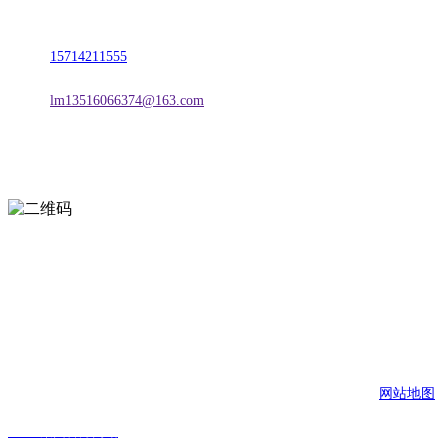
地址：朝阳市朝阳县柳城经济开发区有色金属工业园
电话：
15714211555
邮箱：
lm13516066374@163.com
扫一扫进入手机网站
页面版权归辽宁CA88集团官方网站金属科技有限公司 所有
网站地图
CA88集团官方网站