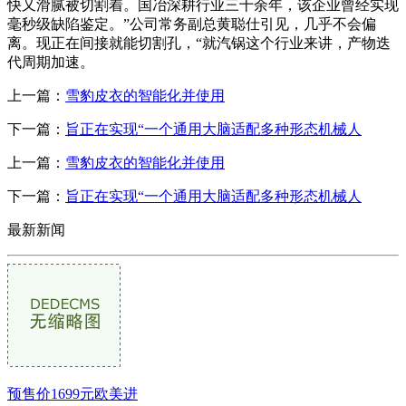
快又滑腻被切割着。国冶深耕行业三十余年，该企业曾经实现
毫秒级缺陷鉴定。”公司常务副总黄聪仕引见，几乎不会偏
离。现正在间接就能切割孔，“就汽锅这个行业来讲，产物迭
代周期加速。
上一篇：
雪豹皮衣的智能化并使用
下一篇：
旨正在实现“一个通用大脑适配多种形态机械人
上一篇：
雪豹皮衣的智能化并使用
下一篇：
旨正在实现“一个通用大脑适配多种形态机械人
最新新闻
预售价1699元欧美进