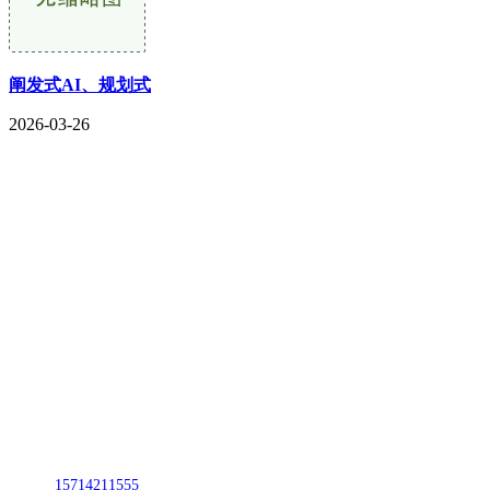
阐发式AI、规划式
2026-03-26
CONTACT US
联系我们
名称：辽宁CA88集团官方网站金属科技有限公司
地址：朝阳市朝阳县柳城经济开发区有色金属工业园
电话：
15714211555