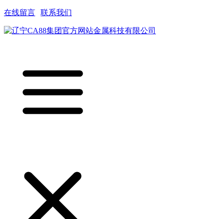
在线留言
|
联系我们