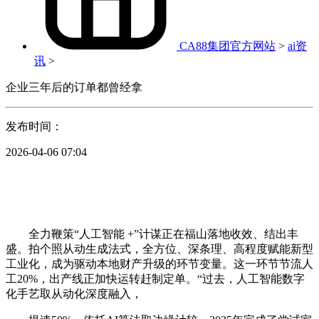
CA88集团官方网站
>
ai资
讯
>
企业三年后的订单都曾经拿
发布时间：
2026-04-06 07:04
全力鞭策“人工智能 +”计谋正在福山落地收效、结出丰
盛。拍个照从动生成法式，全方位、深条理、高程度赋能新型
工业化，成为驱动本地财产升级的环节变量。这一环节节流人
工20%，出产线正加快运转赶制定单。“过去，人工智能数字
化手艺取从动化深度融入，