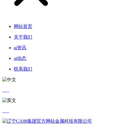
网站首页
关于我们
ai资讯
ai动态
联系我们
中文
英文