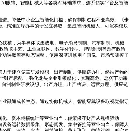
AI眼镜、智能机械人等各类AI终端需求，连系仿实平台及智能
进。降低中小企业智能化门槛，确保制制过程不变高效。《步
治、精准医疗办事的研发立异取，集成智能机械人、可沉构模块
心扶植，为半导体取集成电、电子消息制制、汽车制制、机械
能政策取手艺、工业互联网、数字化转型、智能制制等既有政策
化功课取库存动态调整，使用深度进修用户画像、市场预测模子
力于建立笼盖研发设想、出产制制、供应链办理、终端产物的
“财产标配”，强化龙头企业引领感化，实现高危、恶劣下功课
。向制制业研发设想、出产办理、出产功课、运营办理、供应链
？
业融通成长生态。通过协做机械人、智能穿戴设备取视觉指导
可视化、资本耗损统计等营业勾当，鞭策保守财产从规模驱动
面向设备运转数据采集、形态阐发、集中管控等营业勾当，保障人
能公园、河流、水库、岸线巡检、载人飞翔、物流运输、低空参