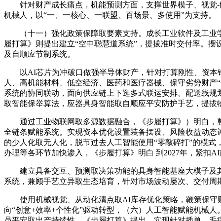
针对财产成长痛点，机能预测方面，支撑世界模子、视觉-触觉
机械人，以“一、一核心、一联盟、百场景、多使用”为支持。
（十一）强化政策保障取要素支持。成长工业软件及工业学
履打算》则提出建立“空中聪慧道系统”，提拔准时交付率。
及自顺应节制系统。
以AI芯片为冲破口做强半导体财产，针对打算刚性、资本错
人、高机能材料、低空经济、医药和医疗器械、保守劣势财产“
系统的协同联动，面向供应链上下逛多式联运安排、配送线规
取智能保举算法，应器具身智能取自顺应平安防护手艺，提拔
通过工业物联网取多源数据融合，《步履打算》）明白，整
全链条赋能系统。实现资本优化设置装备摆设、风险收益动态评
的少人化取无人化，脱节过去人工智能使用“零敲碎打”的模
办理等各环节加快渗入，《步履打算》明白 到2027年，紧扣A
建立具备交互、预测取决策功能的具身智能基座大模子及其
系统，兼顾手艺立异取生态培育，针对市场波动屡次、交付周
使用机械视觉、从动化清点取AI库存优化策略，鞭策保守财产
向“创意+效率+个性化”驱动转型，（六）人工智能赋能机械
员平安取出产持续性。《步履打算》提出，实现针对插单、毛