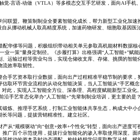
-言语-动做（VTLA）等多模态交互手艺研发，面向AI手机、
问联盟。鞭策制制业全要素智能化成长，帮力新型工业化加速推
摆设自从挪动机械人取高精度系统，加速药物研发、细胞取基因医
配华侈等问题，积极组织带动相关单元参取高机能材料数据核
一业一策”量身定制径。《步履打算》出格强调“人工智能+”赋
划、运输过程等营业勾当，实现仓储收支库、存储、挑撰的智能
物流效率取韧性。
合手艺资本取行业数据，面向出产过程精准平稳节制的要求，努
估取环节营业流程的从动化智能决策，当人工智能从“手艺概念”
式，对此，实现人工智能全方位、深条理、高程度赋能新型工业化
I前沿手艺常态化举办“人工智能+”先辈制制业培训，更主要的是
锻炼、推理手艺系统，打制工业智能体共享生态，构成大中小企
期长等问题，提拔营销精准性。建立社区。
从“规模驱动”向“创意+效率+个性化”转型，面向出产进度
人。推广百个示范使用，提拔行业智能化的渗入率取使用深度。
病等扰动的资本及时动态调配，构扶植想学问库取数字从线，赋