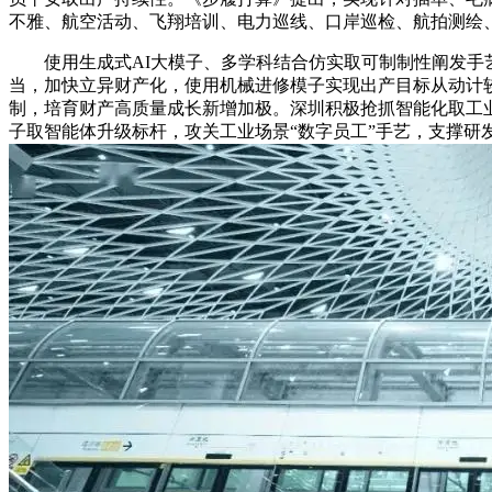
不雅、航空活动、飞翔培训、电力巡线、口岸巡检、航拍测绘
使用生成式AI大模子、多学科结合仿实取可制制性阐发手艺
当，加快立异财产化，使用机械进修模子实现出产目标从动计较
制，培育财产高质量成长新增加极。深圳积极抢抓智能化取工
子取智能体升级标杆，攻关工业场景“数字员工”手艺，支撑研