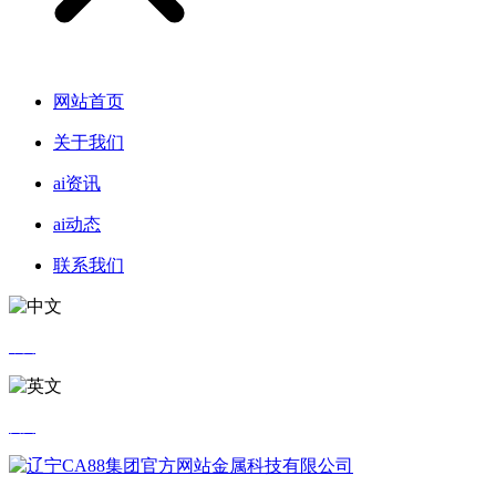
网站首页
关于我们
ai资讯
ai动态
联系我们
中文
英文