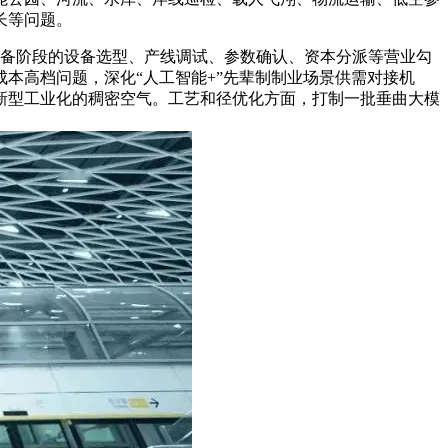
长等问题。
预备阶段的设备选型、产线调试、参数确认、资本分派等营业勾
本高档问题，深化“人工智能+”先辈制制业场景供需对接机
新型工业化的稠密空气。工艺和径优化方面，打制一批垂曲大模