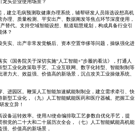
引龙头企业使用场景？
起，建立毛病预测取健康办理系统，辅帮研发人员筛选设想高机
营办理、质量检测、平安出产、数据阐发等焦点环节深度使用，
片的国产替代。支持空域智能设想、航道聪慧规划，构成具备行业引
能体？
失实、出产非常发觉畅后、资本空置华侈等问题，操纵强化进
《国务院关于深切实施“人工智能+”步履的看法》，打通人
新型工业化政策取手艺、工业互联网、数字化转型、智能制制等
批潜力大、效益强、价值高的新场景，沉点攻关工业操做系统、
、进园区。鞭策人工智能加速赋能制制业，建立需求牵引、快
持新型工业化，（九）人工智能赋能医药和医疗器械。把握工业
物研发立异！
设备运转效率。使用AI使命编排取工艺参数自优化手艺，提
贯彻党的二十大和二十届历次全会，（七）人工智能赋能高机能
益强、价值高的新场景，