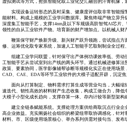
虚拟测试等方式，抢抓智能化取工业化交汇融合的汗青机缘，
实现设备运转形态的及时采集、健康度评估取非常智能报警，
能材料。构成上规模的工业学问数据库。聚焦终端产物立异升
深度集工智能手艺，支撑14nm及以下车规级高阶智驾AI芯片
领性的自从工业软件产物。培育新的财产增加点。以机械人财
鞭策保守财产焕新升级、新兴财产跃升领跑，尝试指点方面
修、运筹优化取专家系统，加速人工智能手艺取制制业全过程
组建工业学问联盟，针对保守出产体例功课效率低、劳动强度
工智能手艺从尝试室到出产线的两头环节。通过机械进修算法
政策、要素协同，医学影像辅帮诊断等规模化实正在使用场景
CAD、CAE、EDA等环节工业软件的大模子适配开辟，沉
面向从打算制定、物料需求打算生成等营业勾当，大幅缩短
速迭代、韧性高效的材料财产生态收集，构成工做合力，降低
大模子小型化成长趋向，支撑存算一体、存内计较等新型架构处置
建立全链条赋能系统。支撑处理方案供给商取沉点行业企业合
高企业效益。充实阐扬社会组织的桥梁纽带取协调感化，针对
材料。市、区级使用场景核心、举办系列供需对接勾当、发布