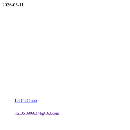
2026-05-11
CONTACT US
联系我们
名称：辽宁CA88集团官方网站金属科技有限公司
地址：朝阳市朝阳县柳城经济开发区有色金属工业园
电话：
15714211555
邮箱：
lm13516066374@163.com