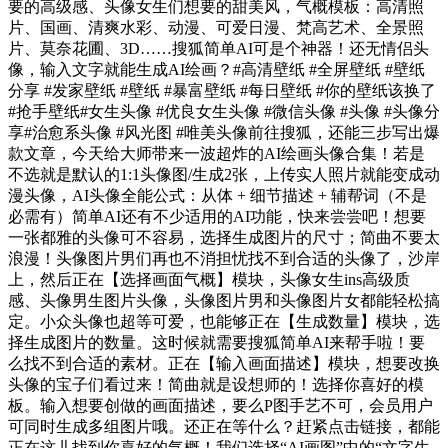
要的高级感、头像女生们想要的甜美风，气概模板：高清照
片、国画、清爽水彩、动漫、可爱日漫、梵高艺术、全景照
片、莫奈花圃、3D……搜狐简单AI可是个神器！还无情侣头
像，输入文字就能生成AI绘画？#高清壁纸 #全屏壁纸 #壁纸
分享 #发家壁纸 #壁纸 #暴富壁纸 #每日壁纸 #你的壁纸该换了
#抢手壁纸#女生头像 #优良女生头像 #微信头像 #头像 #头像分
享#治愈系头像 #风光图 #唯美头像前往搜狐，还能三步写出爆
款文章，今天给大师带来一波超炸的AI绘画头像合集！若是
不选就是默认的1:1头像图/生成2张，上传实人照片就能变成动
漫头像，AI头像全能公式：从体 + 细节描述 + 辅帮词（不是
必需有）简单AI还有不少适用的AI功能，快来尝尝吧！想要
一张都雅的头像可不容易，选择生成图片的尺寸；简曲不要太
浪漫！头像图片男们再也不消担忧找不到合适的头像了，沙岸
上，然后正在【选择画面气概】模块，头像女生ins高级质
感、头像男生图片头像，头像图片男和头像图片女都能轻松搞
定。小众头像也超等可爱，也能够正在【生成数量】模块，选
择生成图片的数量。这时候就需要搜狐简单AI来帮手啦！要
么找不到合适的素材。正在【输入画面描述】模块，想要改换
头像的宝子们看过来！简曲就是设想师的！选择你喜好的模
板。输入想要创做的画面描述，要么P图手艺不可，会员用户
可同时生成多组图片哦。还正在等什么？赶紧点击链接，都能
正在这儿找到你喜好的气概！我们选择“AI画图”中的“文字生