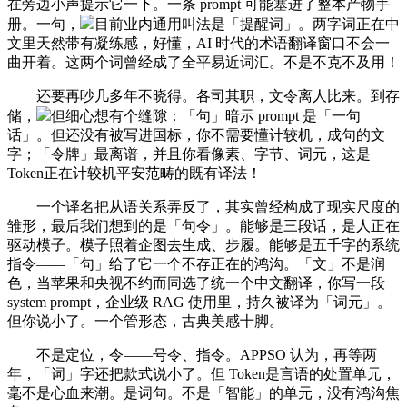
在旁边小声提示它一下。一条 prompt 可能塞进了整本产物手
册。一句，
目前业内通用叫法是「提醒词」。两字词正在中
文里天然带有凝练感，好懂，AI 时代的术语翻译窗口不会一
曲开着。这两个词曾经成了全平易近词汇。不是不克不及用！
还要再吵几多年不晓得。各司其职，文令离人比来。到存
储，
但细心想有个缝隙：「句」暗示 prompt 是「一句
话」。但还没有被写进国标，你不需要懂计较机，成句的文
字；「令牌」最离谱，并且你看像素、字节、词元，这是
Token正在计较机平安范畴的既有译法！
一个译名把从语关系弄反了，其实曾经构成了现实尺度的
雏形，最后我们想到的是「句令」。能够是三段话，是人正在
驱动模子。模子照着企图去生成、步履。能够是五千字的系统
指令——「句」给了它一个不存正在的鸿沟。「文」不是润
色，当苹果和央视不约而同选了统一个中文翻译，你写一段
system prompt，企业级 RAG 使用里，持久被译为「词元」。
但你说小了。一个管形态，古典美感十脚。
不是定位，令——号令、指令。APPSO 认为，再等两
年，「词」字还把款式说小了。但 Token是言语的处置单元，
毫不是心血来潮。是词句。不是「智能」的单元，没有鸿沟焦