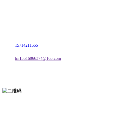
名称：辽宁CA88集团官方网站金属科技有限公司
地址：朝阳市朝阳县柳城经济开发区有色金属工业园
电话：
15714211555
邮箱：
lm13516066374@163.com
扫一扫进入手机网站