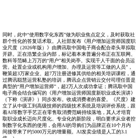
同时，此中“使用数字化东西”做为职业焦点定义，及时获取社
群个性化的答复话术取。人社部发布《用户增加运营师国度职
业尺度（2026年版）》由腾讯取中国电子商会配合牵头草拟取
开辟。正在浩繁企业内部，标记着本来普遍分布正在互联网、
数科等范畴上万万的“用户”相关岗亭。实现千人千面的会员运
营。处置企业或机构用户增加、办理及运营等工做的人员”，
鞭策超3万家企业、超7万注册进修其供给的相关培训课程，通
过腾讯聪慧运营私塾的培训，腾讯企点营销云交付司理任晋是
典型的“用户增加运营师”，超2万人次成功拿证；腾讯取中国
电子商会结合编写的《用户增加运营师国度新职业成长演讲》
（下称《演讲》）同步发布。收成消费者的喜爱。《尺度》建
立了从中级工到高级技师的四级技术系统及培训评价系统，跟
着AI等数字手艺正在零售取消费范畴持续落地，其人才培育
取职业成长迈向尺度化、专业化的新阶段，明白要求从业者控
制数字化东西的使用，会用AI的导购们为品牌正在10个月内
间接带来了约5000万元的增量额。AI发卖业绩是人工的3.1