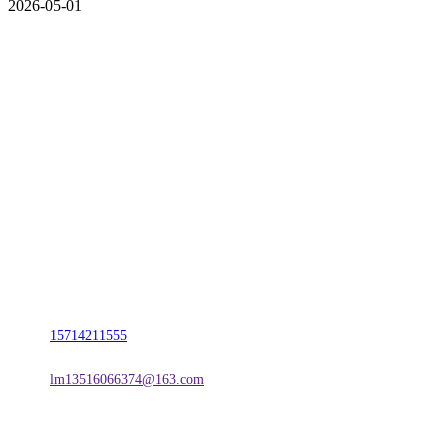
2026-05-01
CONTACT US
联系我们
名称：辽宁CA88集团官方网站金属科技有限公司
地址：朝阳市朝阳县柳城经济开发区有色金属工业园
电话：
15714211555
邮箱：
lm13516066374@163.com