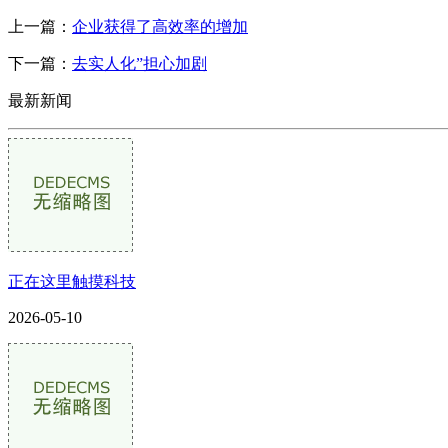
上一篇：
企业获得了高效率的增加
下一篇：
去实人化”担心加剧
最新新闻
正在这里触摸科技
2026-05-10