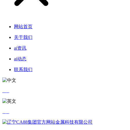
网站首页
关于我们
ai资讯
ai动态
联系我们
中文
英文