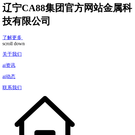
辽宁CA88集团官方网站金属科
技有限公司
了解更多
scroll down
关于我们
ai资讯
ai动态
联系我们