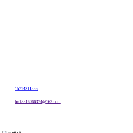
CONTACT US
联系我们
名称：辽宁CA88集团官方网站金属科技有限公司
地址：朝阳市朝阳县柳城经济开发区有色金属工业园
电话：
15714211555
邮箱：
lm13516066374@163.com