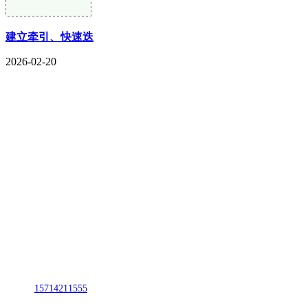
建立牵引、快速迭
2026-02-20
CONTACT US
联系我们
名称：辽宁CA88集团官方网站金属科技有限公司
地址：朝阳市朝阳县柳城经济开发区有色金属工业园
电话：
15714211555