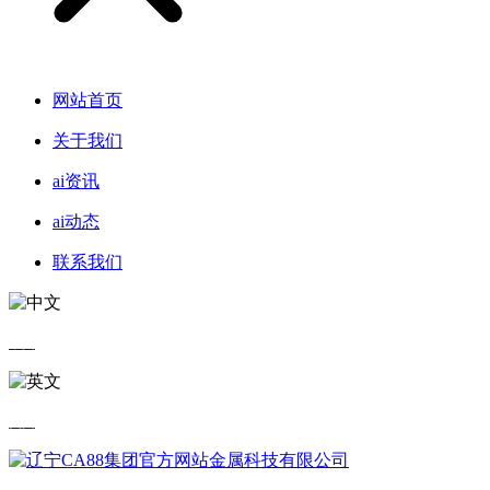
网站首页
关于我们
ai资讯
ai动态
联系我们
中文
英文