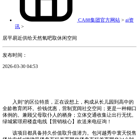
CA88集团官方网站
>
ai资
讯
>
居平易近供给天然氧吧取休闲空间
发布时间：
2026-03-30 04:53
入则”的区位特质，正在设想上，构成从长儿园到高中的
全龄教育闭环。价钱优惠，营制宽阔社交空间；更是一种糊口
体例的。兼顾父母取仆人的栖身；立体交通收集让出行无忧。
绿城紫璟府楼盘电线【营销核心】欢送来电征询！
该项目都具备持久价值取升值潜力。包河越秀中寰天悦售