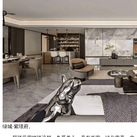
绿城·紫璟府。