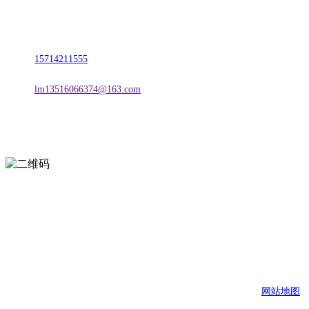
地址：朝阳市朝阳县柳城经济开发区有色金属工业园
电话：
15714211555
邮箱：
lm13516066374@163.com
扫一扫进入手机网站
页面版权归辽宁CA88集团官方网站金属科技有限公司 所有
网站地图