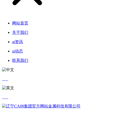
网站首页
关于我们
ai资讯
ai动态
联系我们
中文
英文