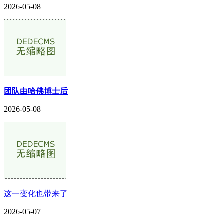
2026-05-08
团队由哈佛博士后
2026-05-08
这一变化也带来了
2026-05-07