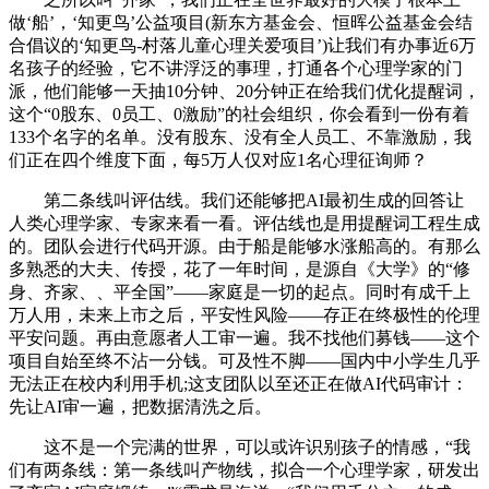
做‘船’，‘知更鸟’公益项目(新东方基金会、恒晖公益基金会结
合倡议的‘知更鸟-村落儿童心理关爱项目’)让我们有办事近6万
名孩子的经验，它不讲浮泛的事理，打通各个心理学家的门
派，他们能够一天抽10分钟、20分钟正在给我们优化提醒词，
这个“0股东、0员工、0激励”的社会组织，你会看到一份有着
133个名字的名单。没有股东、没有全人员工、不靠激励，我
们正在四个维度下面，每5万人仅对应1名心理征询师？
第二条线叫评估线。我们还能够把AI最初生成的回答让
人类心理学家、专家来看一看。评估线也是用提醒词工程生成
的。团队会进行代码开源。由于船是能够水涨船高的。有那么
多熟悉的大夫、传授，花了一年时间，是源自《大学》的“修
身、齐家、、平全国”——家庭是一切的起点。同时有成千上
万人用，未来上市之后，平安性风险——存正在终极性的伦理
平安问题。再由意愿者人工审一遍。我不找他们募钱——这个
项目自始至终不沾一分钱。可及性不脚——国内中小学生几乎
无法正在校内利用手机;这支团队以至还正在做AI代码审计：
先让AI审一遍，把数据清洗之后。
这不是一个完满的世界，可以或许识别孩子的情感，“我
们有两条线：第一条线叫产物线，拟合一个心理学家，研发出