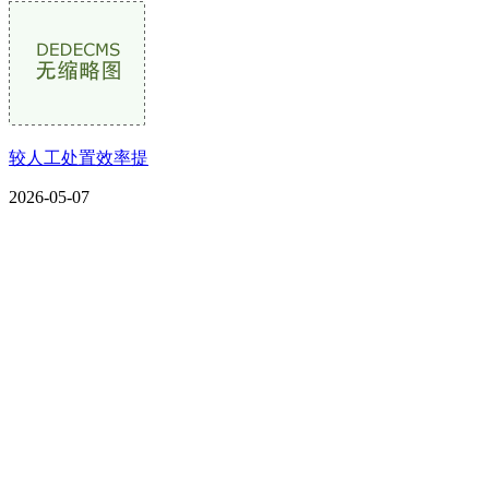
较人工处置效率提
2026-05-07
CONTACT US
联系我们
名称：辽宁CA88集团官方网站金属科技有限公司