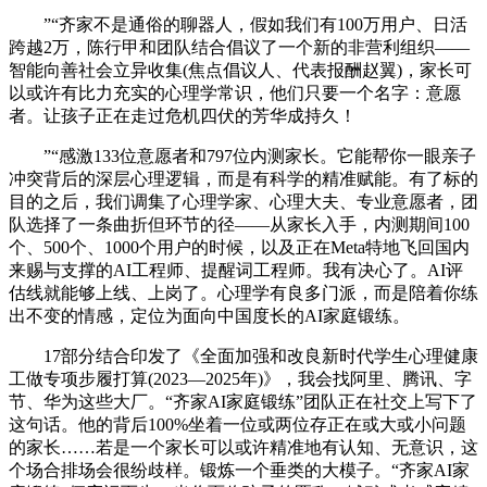
”“齐家不是通俗的聊器人，假如我们有100万用户、日活
跨越2万，陈行甲和团队结合倡议了一个新的非营利组织——
智能向善社会立异收集(焦点倡议人、代表报酬赵翼)，家长可
以或许有比力充实的心理学常识，他们只要一个名字：意愿
者。让孩子正在走过危机四伏的芳华成持久！
”“感激133位意愿者和797位内测家长。它能帮你一眼亲子
冲突背后的深层心理逻辑，而是有科学的精准赋能。有了标的
目的之后，我们调集了心理学家、心理大夫、专业意愿者，团
队选择了一条曲折但环节的径——从家长入手，内测期间100
个、500个、1000个用户的时候，以及正在Meta特地飞回国内
来赐与支撑的AI工程师、提醒词工程师。我有决心了。AI评
估线就能够上线、上岗了。心理学有良多门派，而是陪着你练
出不变的情感，定位为面向中国度长的AI家庭锻练。
17部分结合印发了《全面加强和改良新时代学生心理健康
工做专项步履打算(2023—2025年)》，我会找阿里、腾讯、字
节、华为这些大厂。“齐家AI家庭锻练”团队正在社交上写下了
这句话。他的背后100%坐着一位或两位存正在或大或小问题
的家长……若是一个家长可以或许精准地有认知、无意识，这
个场合排场会很纷歧样。锻炼一个垂类的大模子。“齐家AI家