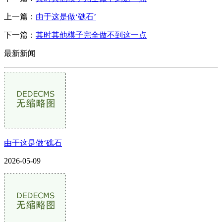
上一篇：
由于这是做‘礁石’
下一篇：
其时其他模子完全做不到这一点
最新新闻
由于这是做‘礁石
2026-05-09