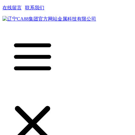
在线留言
|
联系我们