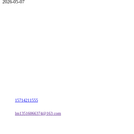
2026-05-07
CONTACT US
联系我们
名称：辽宁CA88集团官方网站金属科技有限公司
地址：朝阳市朝阳县柳城经济开发区有色金属工业园
电话：
15714211555
邮箱：
lm13516066374@163.com