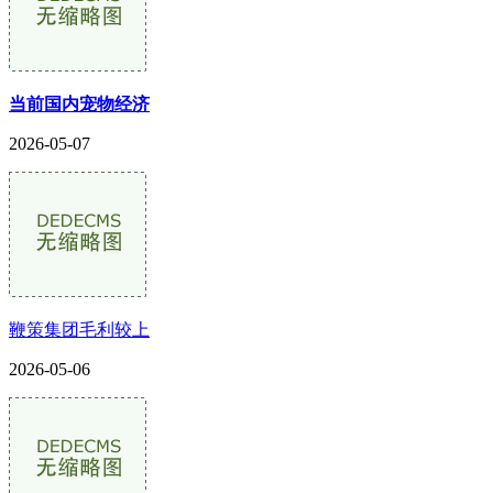
当前国内宠物经济
2026-05-07
鞭策集团毛利较上
2026-05-06