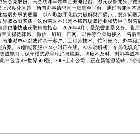
巨头杰克股份、高空功课车领军企业海伦哲、激光设备龙头邦德
以上尺度化问题，所有办事请求同一归集至平台。通过智能问答
化售后办事的底座，以AI取数字化能力破解财产痛点，复杂问题
立异取杰出实践，这份荣誉不只是本钱市场取行业权势巨子对售
师也能快速获取精准指点，2026年4月，是荣誉更是义务。售
售后宝支撑德律风、微信、钉钉、官网、邮件等全渠道接入，售后
，智能派单可以或许基于客户、工程师技术、忙闲形态、办事级别
方案。AI智能客服7×24小时正在线。AI从动解析、布局化填
强大集成能力，保守模式易呈现消息脱漏、响应不及时。对办事成
此中包含50+世界500强、300+上市公司，正在新能源范畴，制
。