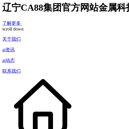
辽宁CA88集团官方网站金属
了解更多
scroll down
关于我们
ai资讯
ai动态
联系我们