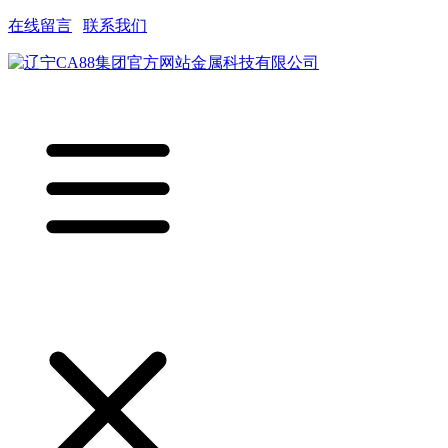
在线留言
|
联系我们