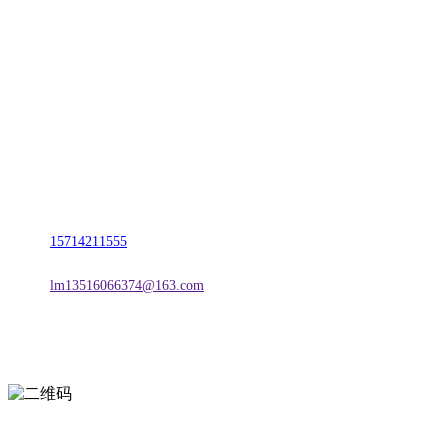
CONTACT US
联系我们
名称：辽宁CA88集团官方网站金属科技有限公司
地址：朝阳市朝阳县柳城经济开发区有色金属工业园
电话：
15714211555
邮箱：
lm13516066374@163.com
扫一扫进入手机网站