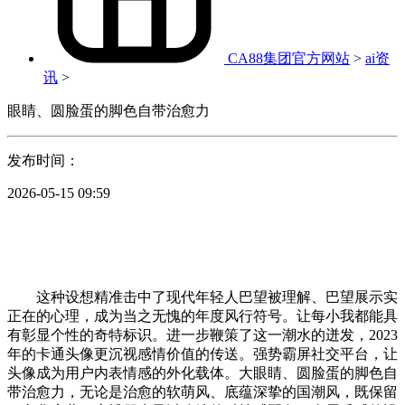
CA88集团官方网站
>
ai资
讯
>
眼睛、圆脸蛋的脚色自带治愈力
发布时间：
2026-05-15 09:59
这种设想精准击中了现代年轻人巴望被理解、巴望展示实
正在的心理，成为当之无愧的年度风行符号。让每小我都能具
有彰显个性的奇特标识。进一步鞭策了这一潮水的迸发，2023
年的卡通头像更沉视感情价值的传送。强势霸屏社交平台，让
头像成为用户内表情感的外化载体。大眼睛、圆脸蛋的脚色自
带治愈力，无论是治愈的软萌风、底蕴深挚的国潮风，既保留