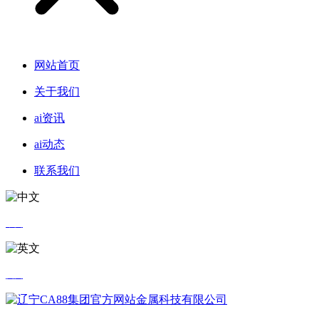
网站首页
关于我们
ai资讯
ai动态
联系我们
中文
英文