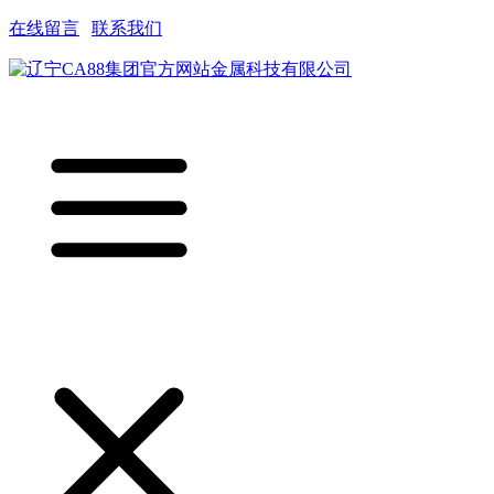
在线留言
|
联系我们