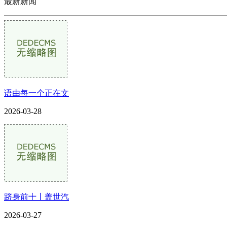
最新新闻
语由每一个正在文
2026-03-28
跻身前十丨盖世汽
2026-03-27