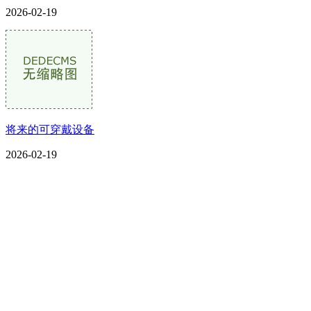
2026-02-19
将来的可穿戴设备
2026-02-19
CONTACT US
联系我们